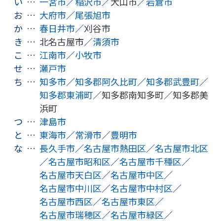
い
…
一宮市
／
稲沢市
／
犬山市
／
岩倉市
お
…
大府市
／
尾張旭市
か
…
春日井市
／
刈谷市
き
…
北名古屋市
／
清須市
こ
…
江南市
／
小牧市
せ
…
瀬戸市
ち
…
知多市
／
知多郡阿久比町
／
知多郡武豊町
／
知多郡東浦町
／
知多郡南知多町
／
知多郡美
浜町
つ
…
津島市
と
…
東海市
／
常滑市
／
豊明市
な
…
長久手市
／
名古屋市熱田区
／
名古屋市北区
／
名古屋市昭和区
／
名古屋市千種区
／
名古屋市天白区
／
名古屋市中区
／
名古屋市中川区
／
名古屋市中村区
／
名古屋市西区
／
名古屋市東区
／
名古屋市瑞穂区
／
名古屋市緑区
／