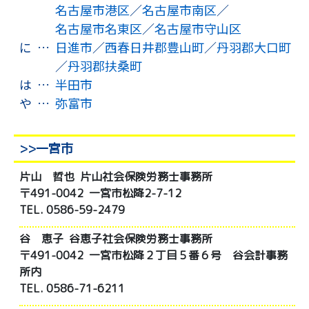
名古屋市港区
／
名古屋市南区
／
名古屋市名東区
／
名古屋市守山区
に
…
日進市
／
西春日井郡豊山町
／
丹羽郡大口町
／
丹羽郡扶桑町
は
…
半田市
や
…
弥富市
>>一宮市
片山 哲也
片山社会保険労務士事務所
〒491-0042 一宮市松降2-7-12
TEL. 0586-59-2479
谷 恵子
谷恵子社会保険労務士事務所
〒491-0042 一宮市松降２丁目５番６号 谷会計事務
所内
TEL. 0586-71-6211