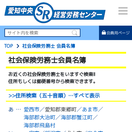
TOP
社会保険労務士 会員名簿
社会保険労務士会員名簿
お近くの社会保険労務士をいますぐ検索!!
住所もしくは郵便番号から検索できます。
>>住所検索（五十音順）
…すべて表示
あ
…
愛西市
／
愛知郡東郷町
／
あま市
／
海部郡大治町
／
海部郡蟹江町
／
海部郡飛島村